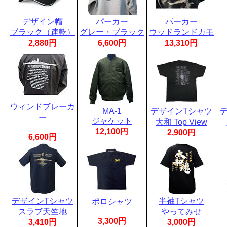
デザイン帽
パーカー
パーカー
ブラック（速乾）
グレー・ブラック
ウッドランドカモ
2,880円
6,600円
13,310円
ウィンドブレーカ
MA-1
デザインTシャツ
ー
ジャケット
大和 Top View
12,100円
2,900円
6,600円
デザインTシャツ
半袖Tシャツ
ポロシャツ
スラブ天竺地
やってみせ
3,300円
3,410円
3,000円