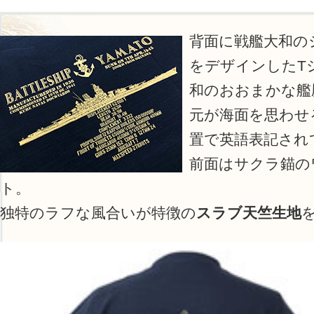
背面に戦艦大和の
をデザインしたT
和のおおまかな艦
元が海面を思わせ
置で英語表記され
前面はサクラ錨の
ト。
独特のラフな風合いが特徴の
スラブ天竺生地