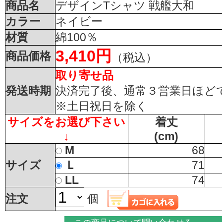
商品名
デザインTシャツ 戦艦大和
カラー
ネイビー
材質
綿100％
3,410円
商品価格
（税込）
取り寄せ品
発送時期
決済完了後、通常３営業日ほど
※土日祝日を除く
サイズをお選び下さい
着丈
↓
(cm)
M
68
サイズ
Ｌ
71
LL
74
注文
個