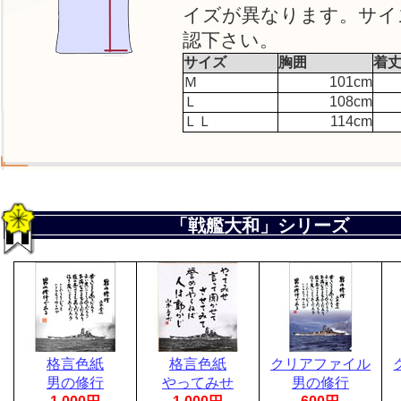
イズが異なります。サイ
認下さい。
サイズ
胸囲
着
Ｍ
101cm
Ｌ
108cm
ＬＬ
114cm
「戦艦大和」シリーズ
格言色紙
格言色紙
クリアファイル
男の修行
やってみせ
男の修行