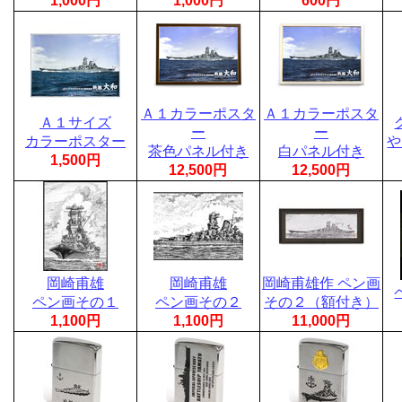
1,000円
1,000円
600円
Ａ１カラーポスタ
Ａ１カラーポスタ
Ａ１サイズ
ー
ー
カラーポスター
や
茶色パネル付き
白パネル付き
1,500円
12,500円
12,500円
岡崎甫雄
岡崎甫雄
岡崎甫雄作 ペン画
ペン画その１
ペン画その２
その２（額付き）
1,100円
1,100円
11,000円