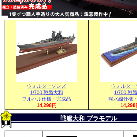
ウォルターソンズ
ウォルター
1/700 戦艦大和
1/700 
フルハル仕様・完成品
喫水線仕様
14,298円
14,29
戦艦大和 プラモデル