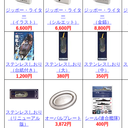
ジッポー・ライタ
ジッポー・ライタ
ジッポー・ライタ
ジ
ー
ー
ー
（イラスト）
（シルエット）
（金錨）
6,600円
6,600円
8,800円
ステンレスしおり
ステンレスしおり
ステンレスしおり
ス
（台紙付き）
（大）
（中）
1,200円
380円
350円
ステンレスしおり
（リニューアル
オーバルプレート
シール(連合艦隊)
版）
3,872円
400円