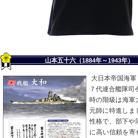
山本五十六（1884年～1943年）
大日本帝国海軍
７代連合艦隊司
時の階級は海軍
元師に特進しま
性格で、部下や
に高い信頼を寄