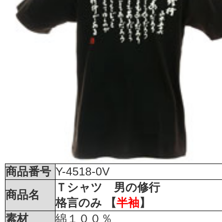
商品番号
Y-4518-0V
Ｔシャツ 男の修行
商品名
格言のみ 【
半袖
】
素材
綿１００％