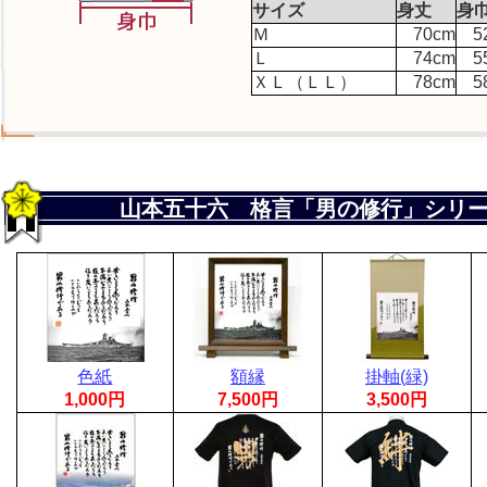
サイズ
身丈
身
Ｍ
70cm
5
Ｌ
74cm
5
ＸＬ（ＬＬ）
78cm
5
山本五十六 格言「男の修行」シリ
色紙
額縁
掛軸(緑)
1,000円
7,500円
3,500円