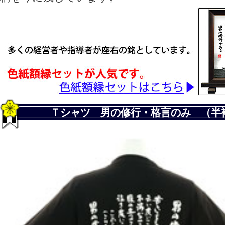
Ｔシャツ 男の修行・格言のみ （半