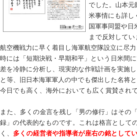
でした。山本元
米事情にも詳し
国軍事同盟や日
まで反対してい
航空機戦力に早く着目し海軍航空隊設立に尽力
時には「短期決戦・早期和平」という日米間に
差を冷静に分析し、現実的な作戦計画を実施
と等、旧日本海軍軍人の中でも傑出した名将
今日でも高く、海外においても広く賞賛され
また、多くの金言を残し「男の修行」はその
録」の代表的なものです。これは格言として
く、
多くの経営者や指導者が座右の銘として