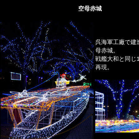
空母赤城
呉海軍工廠で建
母赤城。
戦艦大和と同じ1
再現。