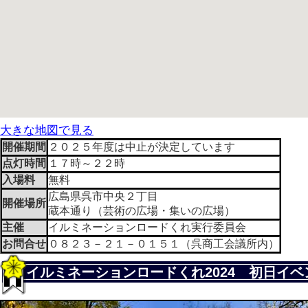
大きな地図で見る
開催期間
２０２５年度は中止が決定しています
点灯時間
１７時～２２時
入場料
無料
広島県呉市中央２丁目
開催場所
蔵本通り（芸術の広場・集いの広場）
主催
イルミネーションロードくれ実行委員会
お問合せ
０８２３－２１－０１５１（呉商工会議所内）
イルミネーションロードくれ2024 初日イ