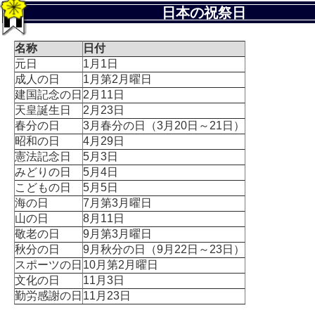
日本の祝祭日
名称
日付
元日
1月1日
成人の日
1月第2月曜日
建国記念の日
2月11日
天皇誕生日
2月23日
春分の日
3月春分の日（3月20日～21日）
昭和の日
4月29日
憲法記念日
5月3日
みどりの日
5月4日
こどもの日
5月5日
海の日
7月第3月曜日
山の日
8月11日
敬老の日
9月第3月曜日
秋分の日
9月秋分の日（9月22日～23日）
スポーツの日
10月第2月曜日
文化の日
11月3日
勤労感謝の日
11月23日