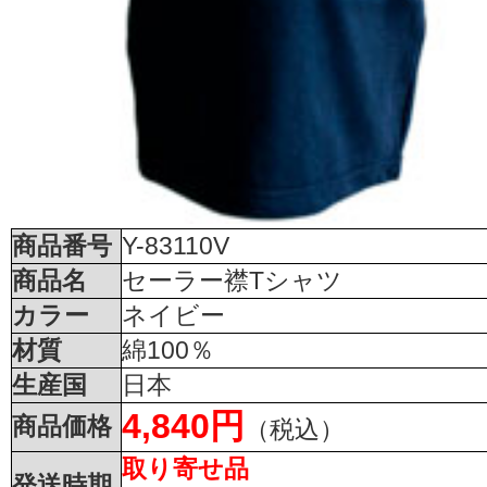
商品番号
Y-83110V
商品名
セーラー襟Tシャツ
カラー
ネイビー
材質
綿100％
生産国
日本
4,840円
商品価格
（税込）
取り寄せ品
発送時期