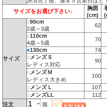
決済完了後、通常５営業日ほど
胸囲
サイズをお選び下さい↓
(cm)
(
90cm
62
2歳～3歳
110cm
70
4歳～5歳
130cm
74
メンズＳ
サイズ
90
レディス対応
メンズＭ
100
レディス大きめ
メンズＬ
107
メンズLL
112
注文
個