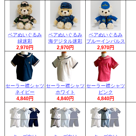
ベアぬいぐるみ
ベアぬいぐるみ
ベアぬいぐるみ
緑迷彩
海デジタル迷彩
ブルーインパルス
2,970円
2,970円
2,970円
セーラー襟シャツ
セーラー襟シャツ
セーラー襟シャツ
ネイビー
ホワイト
ピンク
4,840円
4,840円
4,840円