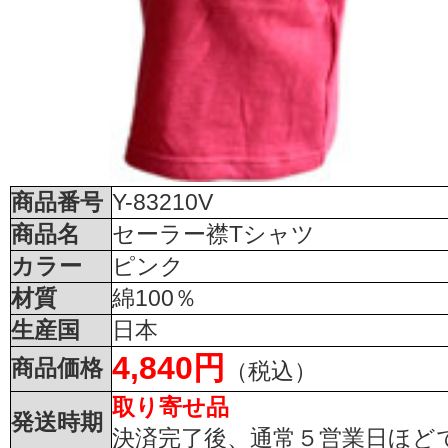
商品番号
Y-83210V
商品名
セーラー襟Tシャツ
カラー
ピンク
材質
綿100％
生産国
日本
4,840円
商品価格
（税込）
取り寄せ品
発送時期
決済完了後、通常５営業日ほど