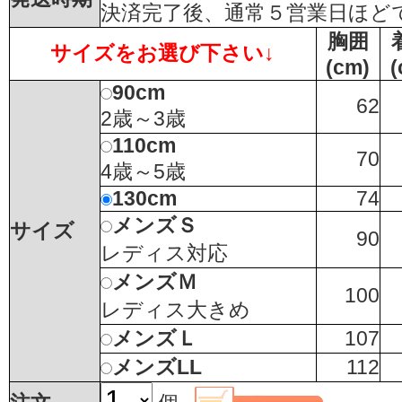
決済完了後、通常５営業日ほど
胸囲
サイズをお選び下さい↓
(cm)
(
90cm
62
2歳～3歳
110cm
70
4歳～5歳
130cm
74
メンズＳ
サイズ
90
レディス対応
メンズＭ
100
レディス大きめ
メンズＬ
107
メンズLL
112