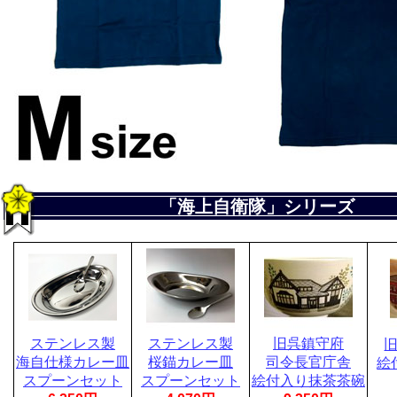
「海上自衛隊」シリーズ
ステンレス製
ステンレス製
旧呉鎮守府
海自仕様カレー皿
桜錨カレー皿
司令長官庁舎
絵
スプーンセット
スプーンセット
絵付入り抹茶茶碗