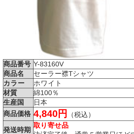
商品番号
Y-83160V
商品名
セーラー襟Tシャツ
カラー
ホワイト
材質
綿100％
生産国
日本
4,840円
商品価格
（税込）
取り寄せ品
発送時期