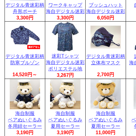
デジタル青迷彩柄
ワークキャップ
ブッシュハット
舟形ポーチ
海自デジタル迷彩
海自デジタル迷彩
3,300円
3,300円
6,050円
迷彩Tシャツ
デジタル青迷彩柄
デジタル青迷彩柄
海自デジタル迷彩
防寒ブルゾン
立体布マスク
海
ポリエステル地
14,520円～
2,700円
3,267円
海自制服
海自制服
海自制服
ベアぬいぐるみ
ベアぬいぐるみ
ベアぬいぐるみ
冬用紺セーラー
夏用セーラー
夏用セーラー
3,190円
3,190円
11,000円