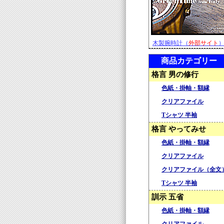
木製腕時計（
外部サイト
商品カテゴリー
格言 男の修行
色紙・掛軸・額縁
クリアファイル
Tシャツ 半袖
格言 やってみせ
色紙・掛軸・額縁
クリアファイル
クリアファイル（全文
Tシャツ 半袖
訓示 五省
色紙・掛軸・額縁