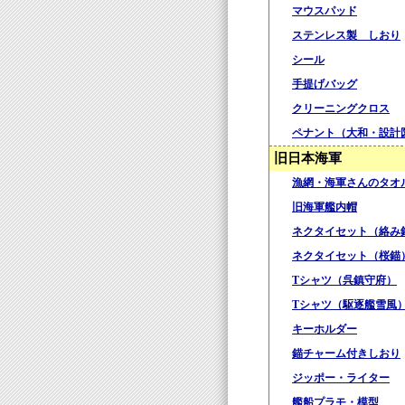
マウスパッド
ステンレス製 しおり
シール
手提げバッグ
クリーニングクロス
ペナント（大和・設計
旧日本海軍
漁網・海軍さんのタオ
旧海軍艦内帽
ネクタイセット（絡み
ネクタイセット（桜錨
Tシャツ（呉鎮守府）
Tシャツ（駆逐艦雪風
キーホルダー
錨チャーム付きしおり
ジッポー・ライター
艦船プラモ・模型