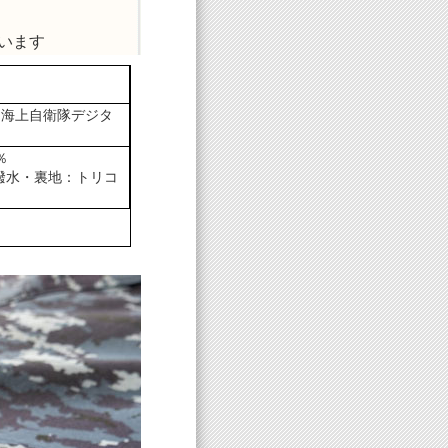
います
 海上自衛隊デジタ
％
撥水・裏地：トリコ