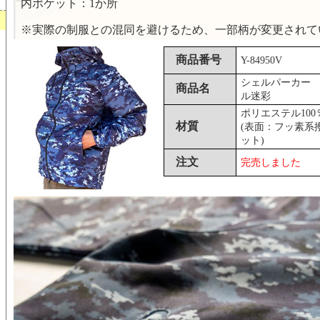
内ポケット：1か所
※実際の制服との混同を避けるため、一部柄が変更されて
商品番号
Y-84950V
シェルパーカー
商品名
ル迷彩
ポリエステル100
材質
(表面：フッ素系
ット)
注文
完売しました