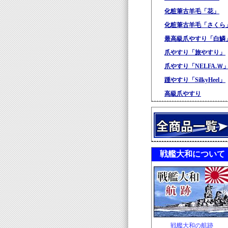
化粧筆古羊毛「花」
化粧筆古羊毛「さくら
最高級爪やすり「白鱗
爪やすり「旅やすり」
爪やすり「NELFA.Ｗ
踵やすり「SilkyHeel」
高級爪やすり
戦艦大和について
戦艦大和の航跡