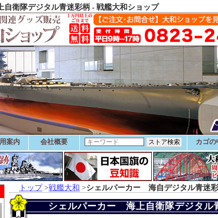
自衛隊デジタル青迷彩柄 - 戦艦大和ショップ
用案内
会社概要
カゴの
トップ
>
戦艦大和
>
シェルパーカー 海自デジタル青迷
シェルパーカー 海上自衛隊デジタル