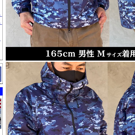
」
」
」