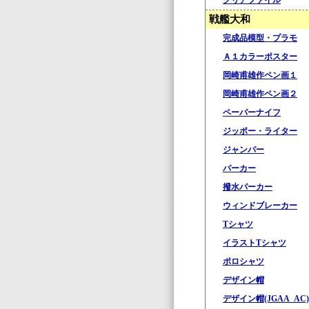
クリアファイル
戦艦大和
完成品模型・プラモ
Ａ１カラーポスター
岡崎甫雄作ペン画１
岡崎甫雄作ペン画２
ペーパーナイフ
ジッポー・ライター
ジャンパー
パーカー
撥水パーカー
ウィンドブレーカー
Tシャツ
イラストTシャツ
ポロシャツ
デザイン帽
デザイン帽(JGAA_AC)