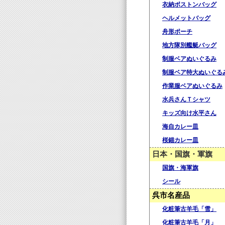
衣納ボストンバッグ
ヘルメットバッグ
舟形ポーチ
地方隊別艦艇バッグ
制服ベアぬいぐるみ
制服ベア特大ぬいぐる
作業服ベアぬいぐるみ
水兵さんＴシャツ
キッズ向け水平さん
海自カレー皿
桜錨カレー皿
日本・国旗・軍旗
国旗・海軍旗
シール
呉市名産品
化粧筆古羊毛「雪」
化粧筆古羊毛「月」