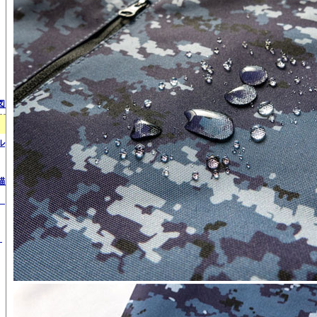
図）
ル
錨）
）
）