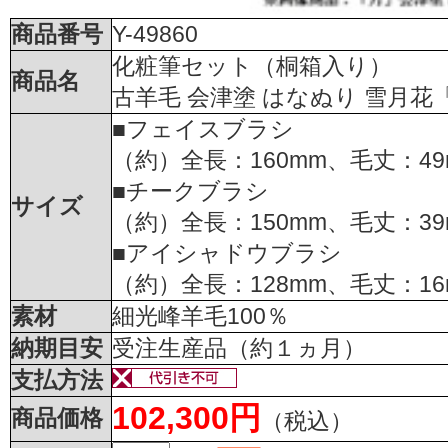
商品番号
Y-49860
化粧筆セット（桐箱入り）
商品名
古羊毛 会津塗 はなぬり 雪月花
■フェイスブラシ
（約）全長：160mm、毛丈：49
■チークブラシ
サイズ
（約）全長：150mm、毛丈：39
■アイシャドウブラシ
（約）全長：128mm、毛丈：16
素材
細光峰羊毛100％
納期目安
受注生産品（約１ヵ月）
支払方法
102,300円
商品価格
（税込）