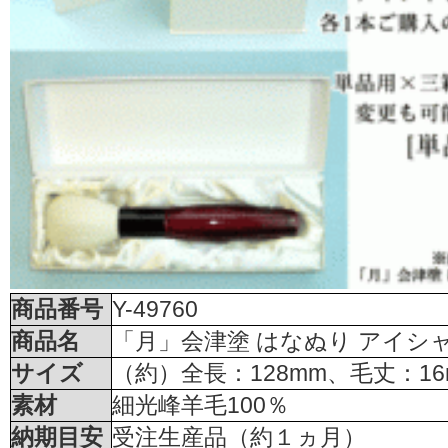
商品番号
Y-49760
商品名
「月」会津塗 はなぬり アイシ
サイズ
（約）全長：128mm、毛丈：16
素材
細光峰羊毛100％
納期目安
受注生産品（約１ヵ月）