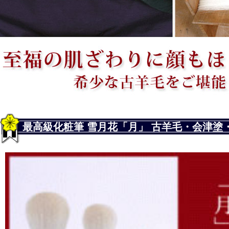
最高級化粧筆 雪月花「月」 古羊毛・会津塗