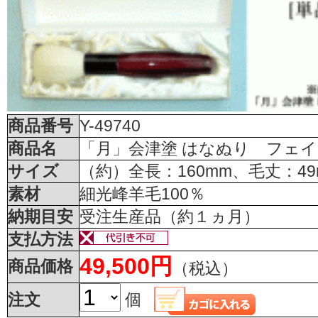
商品番号
Y-49740
商品名
「月」会津塗 はなぬり フェ
サイズ
（約）全長：160mm、毛丈：49
素材
細光峰羊毛100％
納期目安
受注生産品（約１ヵ月）
支払方法
49,500円
商品価格
（税込）
注文
個