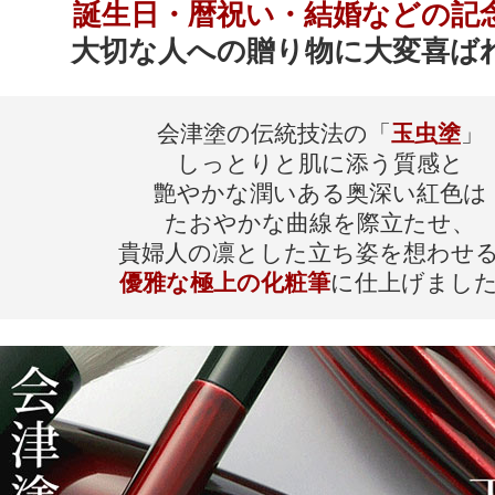
誕生日・暦祝い・結婚などの記
大切な人への贈り物に大変喜ば
会津塗の伝統技法の「
玉虫塗
」
しっとりと肌に添う質感と
艶やかな潤いある奥深い紅色は
たおやかな曲線を際立たせ、
貴婦人の凛とした立ち姿を想わせ
優雅な極上の化粧筆
に仕上げまし