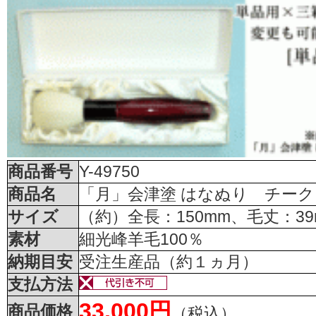
商品番号
Y-49750
商品名
「月」会津塗 はなぬり チーク
サイズ
（約）全長：150mm、毛丈：39
素材
細光峰羊毛100％
納期目安
受注生産品（約１ヵ月）
支払方法
33,000円
商品価格
（税込）