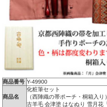
商品番号
Y-49900
化粧筆セット
商品名
（西陣織の帯ポーチ・桐箱入り
古羊毛 会津塗 はなぬり 雪月花