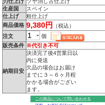
刃仕上げ
ツヤ消し古仕上げ
生産国
スペイン
仕上げ
粗仕上げ
9,380円
商品価格
（税込）
注文
個
販売条件
※代引き不可
決済完了後4営業日以
内に発送
欠品の場合はお届け
納期目安
までに３～６ヶ月程
かかる場合がござい
ます。
この商品について問い合わせる