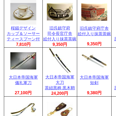
桜錨デザイン
旧呉鎮守府
旧呉鎮守府庁舎
カップ＆ソーサー
司令長官庁舎
絵付入り抹茶茶碗
ティースプーン付
絵付入り抹茶茶碗
9,350円
7,810円
9,350円
大日本帝国海軍
大日本帝国海軍
大日本帝国海軍
大刀
儀礼軍刀
短剣
茶紐黒柄 黒木鞘
27,100円
9,380円
24,200円