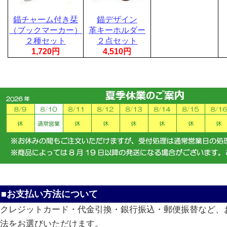
錨チャーム付き栞
錨デザイン
（ブックマーカー）
革キーホルダー
２種セット
２点セット
1,720円
4,510円
■お支払い方法について
クレジットカード・代金引換・銀行振込・郵便振替など、
法をお選びいただけます。