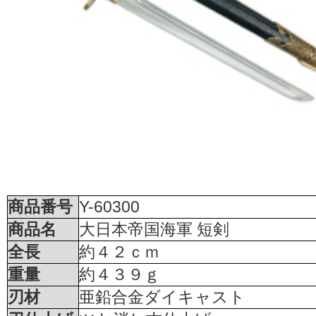
商品番号
Y-60300
商品名
大日本帝国海軍 短剣
全長
約４２ｃｍ
重量
約４３９ｇ
刃材
亜鉛合金ダイキャスト