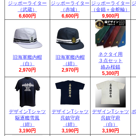
ジッポーライター
ジッポーライター
ジッポーライター
（武蔵）
（赤城）
（金錨＋金舵輪）
6,600円
6,600円
9,900円
ネクタイ用
旧海軍艦内帽
旧海軍艦内帽
３点セット
（白）
（紺）
絡み桜錨
2,970円
2,970円
5,300円
デザインTシャツ
デザインTシャツ
デザインTシャツ
駆逐艦雪風
呉鎮守府
呉鎮守府
（紺）
（紺）
（白）
3,190円
3,190円
3,190円