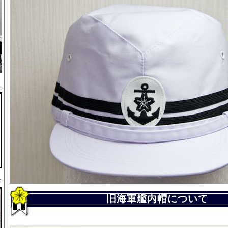
」
旧海軍艦内帽について