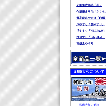
化粧筆古羊毛「花」
化粧筆古羊毛「さくら
最高級爪やすり「白鱗
爪やすり「旅やすり」
爪やすり「NELFA.Ｗ
踵やすり「SilkyHeel」
高級爪やすり
戦艦大和について
戦艦大和の航跡