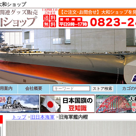
艦大和ショップ
用案内
会社概要
カゴの
トップ
>
旧日本海軍
>
旧海軍艦内帽