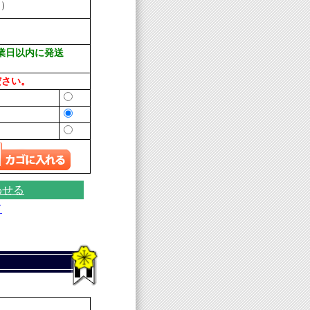
白）
業日以内に発送
ださい。
わせる
て