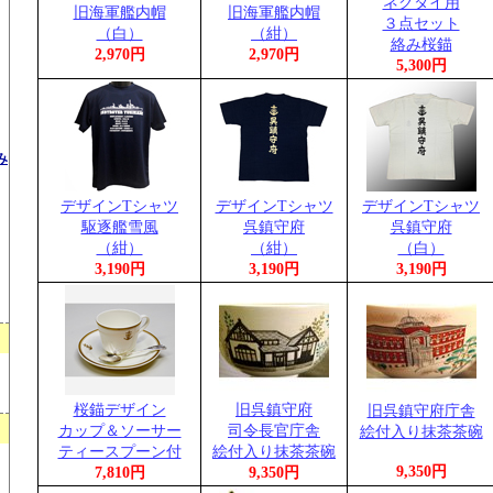
ネクタイ用
旧海軍艦内帽
旧海軍艦内帽
３点セット
（白）
（紺）
絡み桜錨
2,970円
2,970円
5,300円
み
デザインTシャツ
デザインTシャツ
デザインTシャツ
駆逐艦雪風
呉鎮守府
呉鎮守府
（紺）
（紺）
（白）
3,190円
3,190円
3,190円
桜錨デザイン
旧呉鎮守府
旧呉鎮守府庁舎
カップ＆ソーサー
司令長官庁舎
絵付入り抹茶茶碗
ティースプーン付
絵付入り抹茶茶碗
9,350円
7,810円
9,350円