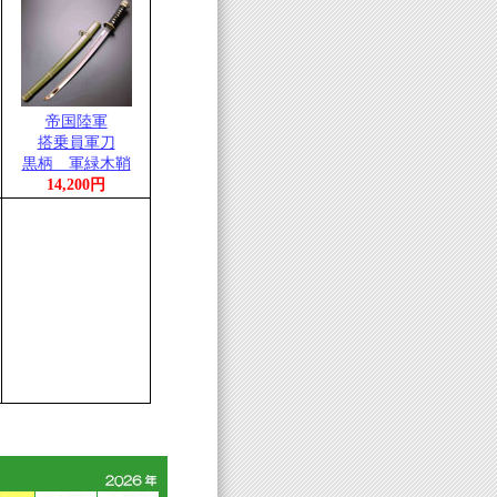
帝国陸軍
搭乗員軍刀
黒柄 軍緑木鞘
14,200円