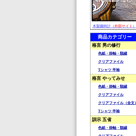
木製腕時計（
外部サイト
商品カテゴリー
格言 男の修行
色紙・掛軸・額縁
クリアファイル
Tシャツ 半袖
格言 やってみせ
色紙・掛軸・額縁
クリアファイル
クリアファイル（全文
Tシャツ 半袖
訓示 五省
色紙・掛軸・額縁