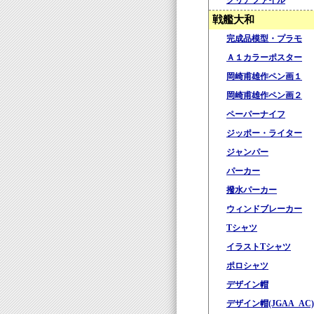
クリアファイル
戦艦大和
完成品模型・プラモ
Ａ１カラーポスター
岡崎甫雄作ペン画１
岡崎甫雄作ペン画２
ペーパーナイフ
ジッポー・ライター
ジャンパー
パーカー
撥水パーカー
ウィンドブレーカー
Tシャツ
イラストTシャツ
ポロシャツ
デザイン帽
デザイン帽(JGAA_AC)