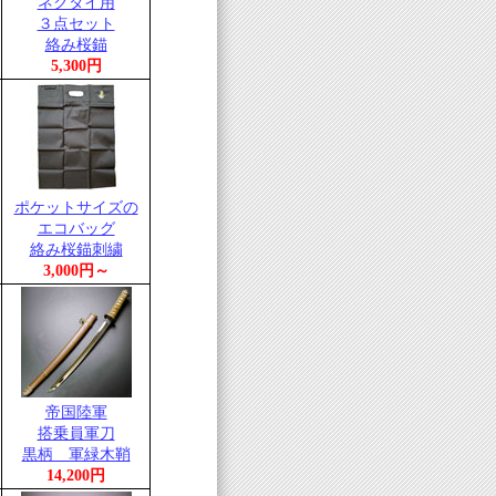
ネクタイ用
３点セット
絡み桜錨
5,300円
ポケットサイズの
エコバッグ
絡み桜錨刺繍
3,000円～
帝国陸軍
搭乗員軍刀
黒柄 軍緑木鞘
14,200円