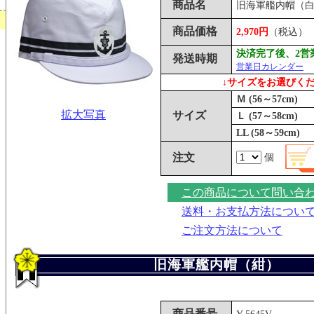
商品名
旧海軍艦内帽（
商品価格
2,970円
（税込）
決済完了後、2営
発送時期
営業日カレンダー
↓サイズをお選びく
Ｍ (56～57cm)
拡大写真
サイズ
Ｌ (57～58cm)
LL (58～59cm)
注文
個
この商品について問い合
送料・お支払方法につい
ご注文方法について
旧海軍艦内帽（紺）
商品番号