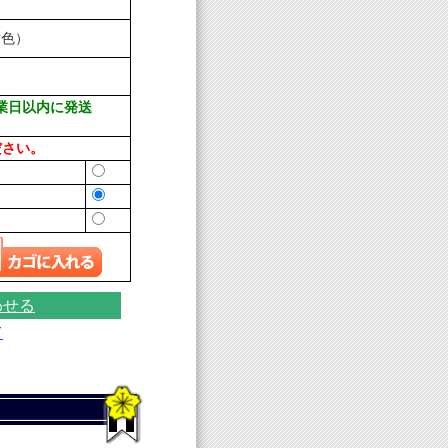
紺色）
業日以内に発送
ださい。
わせる
て