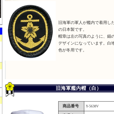
）
旧海軍の軍人が艦内で着用し
の日本製です。
帽章は左の写真のように、錨
デザインになっています。白
色が冬用です。
）
旧海軍艦内帽（白）
商品番号
Y-5638V