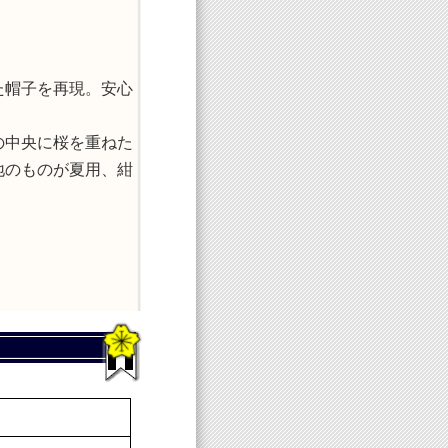
た帽子を再現。安心
の中央に桜を重ねた
地のものが夏用、紺