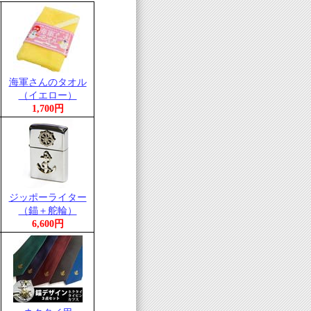
海軍さんのタオル
（イエロー）
1,700円
ジッポーライター
（錨＋舵輪）
6,600円