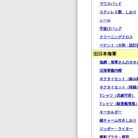
マウスパッド
ステンレス製 しおり
シール
手提げバッグ
クリーニングクロス
ペナント（大和・設計
旧日本海軍
漁網・海軍さんのタオ
旧海軍艦内帽
ネクタイセット（絡み
ネクタイセット（桜錨
Tシャツ（呉鎮守府）
Tシャツ（駆逐艦雪風
キーホルダー
錨チャーム付きしおり
ジッポー・ライター
艦船プラモ・模型