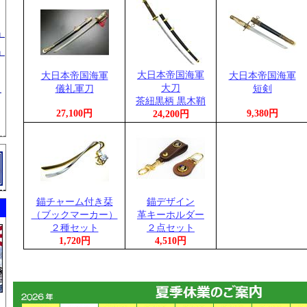
」
」
大日本帝国海軍
大日本帝国海軍
大日本帝国海軍
大刀
儀礼軍刀
短剣
」
茶紐黒柄 黒木鞘
27,100円
9,380円
24,200円
錨チャーム付き栞
錨デザイン
（ブックマーカー）
革キーホルダー
２種セット
２点セット
1,720円
4,510円