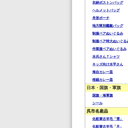
衣納ボストンバッグ
ヘルメットバッグ
舟形ポーチ
地方隊別艦艇バッグ
制服ベアぬいぐるみ
制服ベア特大ぬいぐる
作業服ベアぬいぐるみ
水兵さんＴシャツ
キッズ向け水平さん
海自カレー皿
桜錨カレー皿
日本・国旗・軍旗
国旗・海軍旗
シール
呉市名産品
化粧筆古羊毛「雪」
化粧筆古羊毛「月」