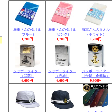
海軍さんのタオル
海軍さんのタオル
海軍さんのタオル
（ブルー）
（ピンク）
（ホワイト）
1,700円
1,700円
1,700円
ジッポーライター
ジッポーライター
ジッポーライター
（武蔵）
（赤城）
（金錨＋金舵輪）
6,600円
6,600円
9,900円