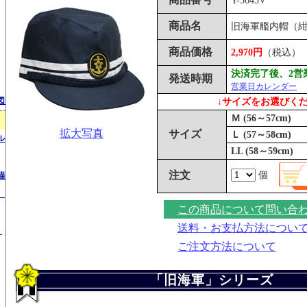
Y-5645V
商品名
旧海軍艦内帽（
商品価格
2,970円
（税込）
決済完了後、2営
発送時期
営業日カレンダー
図）
↓サイズをお選びく
Ｍ (56～57cm)
拡大写真
サイズ
Ｌ (57～58cm)
ル
LL (58～59cm)
注文
個
錨）
）
この商品について問い合
送料・お支払方法につい
）
ご注文方法について
「旧海軍」シリーズ