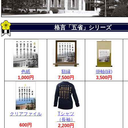
格言「五省」シリーズ
色紙
額縁
掛軸(緑)
1,000円
7,500円
3,500円
Tシャツ
クリアファイル
（長袖）
600円
2,200円