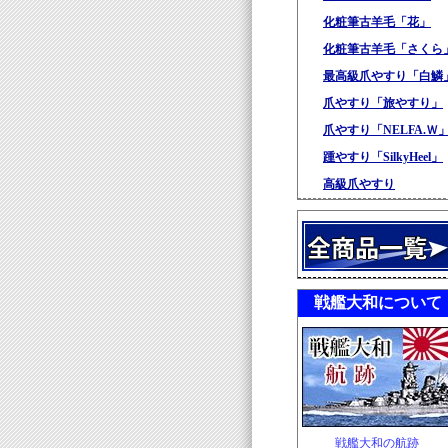
化粧筆古羊毛「花」
化粧筆古羊毛「さくら
最高級爪やすり「白鱗
爪やすり「旅やすり」
爪やすり「NELFA.Ｗ
踵やすり「SilkyHeel」
高級爪やすり
戦艦大和について
戦艦大和の航跡