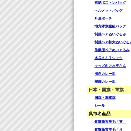
衣納ボストンバッグ
ヘルメットバッグ
舟形ポーチ
地方隊別艦艇バッグ
制服ベアぬいぐるみ
制服ベア特大ぬいぐる
作業服ベアぬいぐるみ
水兵さんＴシャツ
キッズ向け水平さん
海自カレー皿
桜錨カレー皿
日本・国旗・軍旗
国旗・海軍旗
シール
呉市名産品
化粧筆古羊毛「雪」
化粧筆古羊毛「月」