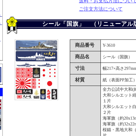
送料・お支払方法につい
ご注文方法について
」
シール「国旗」 （リニューアル
」
」
商品番号
Y-3610
商品名
シール（国旗
寸法
幅217×高さ297m
材質
紙（表面PP加工
全力公試中大和(約2
大和シルエット紺（
１片
大和シルエット白（
２片
海軍旗（約20x1
海軍旗（約32x2
桜錨・黒地大和（約
片