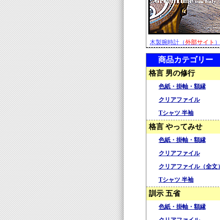
木製腕時計（
外部サイト
商品カテゴリー
格言 男の修行
色紙・掛軸・額縁
クリアファイル
Tシャツ 半袖
格言 やってみせ
色紙・掛軸・額縁
クリアファイル
クリアファイル（全文
Tシャツ 半袖
訓示 五省
色紙・掛軸・額縁