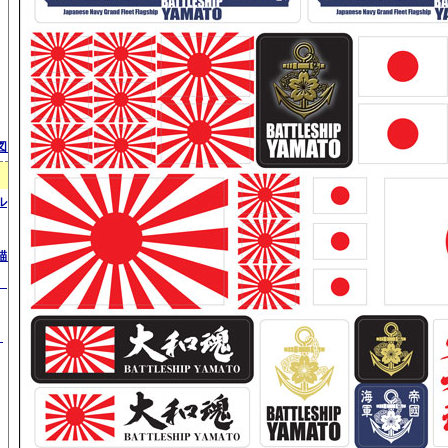
図）
ル
錨）
）
）