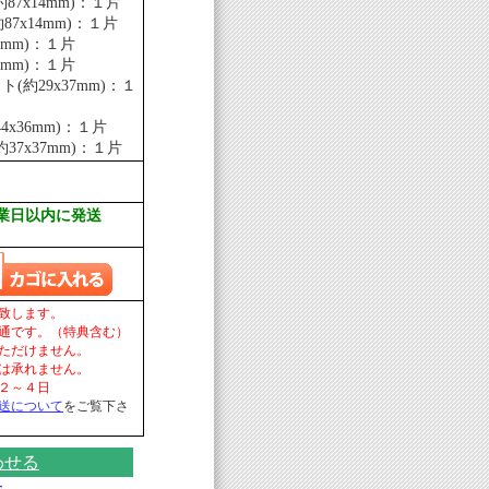
87x14mm)：１片
87x14mm)：１片
7mm)：１片
7mm)：１片
(約29x37mm)：１
4x36mm)：１片
約37x37mm)：１片
業日以内に発送
致します。
通です。（特典含む）
ただけません。
は承れません。
２～４日
送について
をご覧下さ
わせる