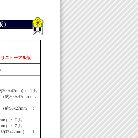
て
版）
）
リニューアル版
m
）
00x47mm)： １片
約200x47mm）：
約98x27mm）：
3mm）：９片
2mm）：２片
33x47mm）：１