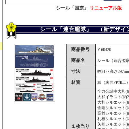
シール「国旗」
リニューアル版
シール「連合艦隊」 （新デザイ
商品番号
Y-60420
商品名
シール（連合艦
寸法
幅217×高さ297m
材質
紙（表面PP加工
全力公試中大和(約2
大和イラスト(約20
大和シルエット(約2
金剛シルエット(約2
高雄シルエット(約1
利根シルエット(約1
矢矧シルエット(約
１枚当り