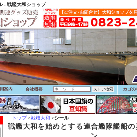
 - 戦艦大和ショップ
用案内
会社概要
カゴの
トップ
>
戦艦大和
>
シール
戦艦大和を始めとする連合艦隊艦船の
ン