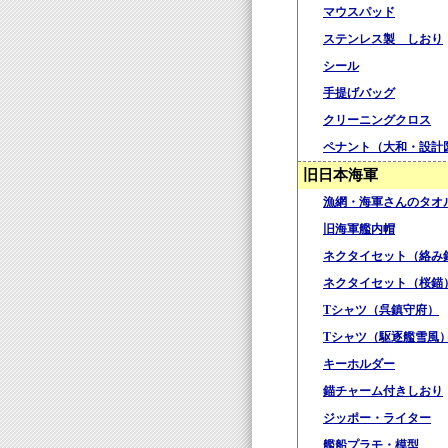
マウスパッド
ステンレス製 しおり
シール
手提げバッグ
クリーニングクロス
ペナント（大和・設計
旧日本海軍
漁網・海軍さんのタオ
旧海軍艦内帽
ネクタイセット（絡み
ネクタイセット（桜錨
Tシャツ（呉鎮守府）
Tシャツ（駆逐艦雪風
キーホルダー
錨チャーム付きしおり
ジッポー・ライター
艦船プラモ・模型