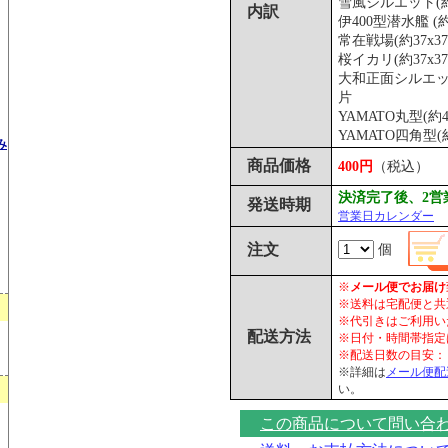
雪風シルエット(約
内訳
伊400型潜水艦 (約
常在戦場(約37x3
桜イカリ(約37x3
大和正面シルエット
片
YAMATO丸型(約4
YAMATO四角型(
み
商品価格
400円
（税込）
決済完了後、2営
発送時期
営業日カレンダー
注文
個
※
メール便でお届け
※送料は宅配便と共
※代引きはご利用い
配送方法
※日付・時間帯指定
※配送日数の目安：
※詳細は
メール便配
い。
この商品について問い合