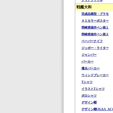
クリアファイル
戦艦大和
完成品模型・プラモ
Ａ１カラーポスター
岡崎甫雄作ペン画１
岡崎甫雄作ペン画２
ペーパーナイフ
ジッポー・ライター
ジャンパー
パーカー
撥水パーカー
ウィンドブレーカー
Tシャツ
イラストTシャツ
ポロシャツ
デザイン帽
デザイン帽(JGAA_AC)