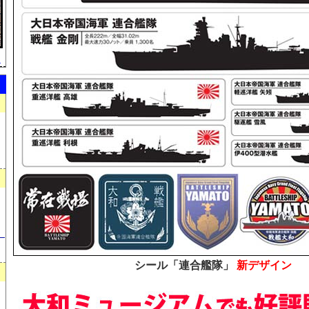
）
）
シール「連合艦隊」
新デザイン