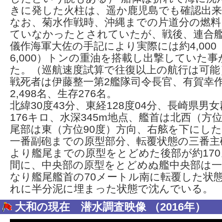
きに発した火柱は、遥か鹿児島でも確認出
なお、菊水作戦時、沖縄までの片道分の燃料
ていなかったとされていたが、戦後、連合
儀作海軍大佐の手記により実際には約4,000
6,000）トンの重油を搭載し出撃していた
た。（巡航速度試算で往復以上の航行は可能
戦死者は伊藤整一第2艦隊司令長官、有賀幸
2,498名、生存276名。
北緯30度43分、東経128度04分、長崎県男
176キロ、水深345m地点、艦首は北西（方位
尾部は東（方位90度）方向、右舷を下にし
一番副砲までの原型部分、転覆状態の三番主
より艦尾までの原型をとどめた後部が約17
間に、中央部の原型をとどめぬ艦中央部は
なり艦尾艦首の70メートル南に転覆した状
れに半分泥に埋まった状態で沈んでいる。
大和の現在 潜水調査映像 （2016年）