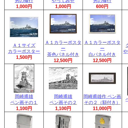
男の修行
やってみせ
男の修行
1,000円
1,000円
600円
Ａ１カラーポスタ
Ａ１カラーポスタ
Ａ１サイズ
ー
ー
カラーポスター
や
茶色パネル付き
白パネル付き
1,500円
12,500円
12,500円
岡崎甫雄
岡崎甫雄
岡崎甫雄作 ペン画
ペン画その１
ペン画その２
その２（額付き）
1,100円
1,100円
11,000円