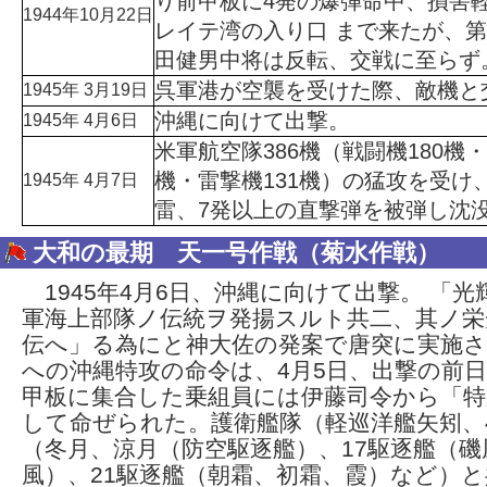
り前甲板に4発の爆弾命中、損害
1944年10月22日
レイテ湾の入り口 まで来たが、
田健男中将は反転、交戦に至らず
呉軍港が空襲を受けた際、敵機と
1945年 3月19日
沖縄に向けて出撃。
1945年 4月6日
米軍航空隊386機（戦闘機180機・
機・雷撃機131機）の猛攻を受け、
1945年 4月7日
雷、7発以上の直撃弾を被弾し沈
大和の最期 天一号作戦（菊水作戦）
1945年4月6日、沖縄に向けて出撃。 「光
軍海上部隊ノ伝統ヲ発揚スルト共二、其ノ栄
伝へ」る為にと神大佐の発案で唐突に実施さ
への沖縄特攻の命令は、4月5日、出撃の前
甲板に集合した乗組員には伊藤司令から「特
して命ぜられた。護衛艦隊（軽巡洋艦矢矧、
（冬月、涼月（防空駆逐艦）、17駆逐艦（磯
風）、21駆逐艦（朝霜、初霜、霞）など）