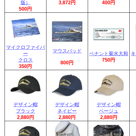
版）
3,872円
400円
500円
マイクロファイバ
マウスパッド
ー
ペナント菊水大和
キ
クロス
750円
800円
350円
デザイン帽
デザイン帽
デザイン帽
ブラック
ネイビー
ベージュ
2,880円
2,880円
2,880円