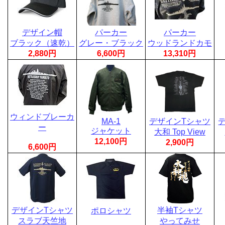
デザイン帽
パーカー
パーカー
ブラック（速乾）
グレー・ブラック
ウッドランドカモ
2,880円
6,600円
13,310円
ウィンドブレーカ
MA-1
デザインTシャツ
ー
ジャケット
大和 Top View
12,100円
2,900円
6,600円
デザインTシャツ
半袖Tシャツ
ポロシャツ
スラブ天竺地
やってみせ