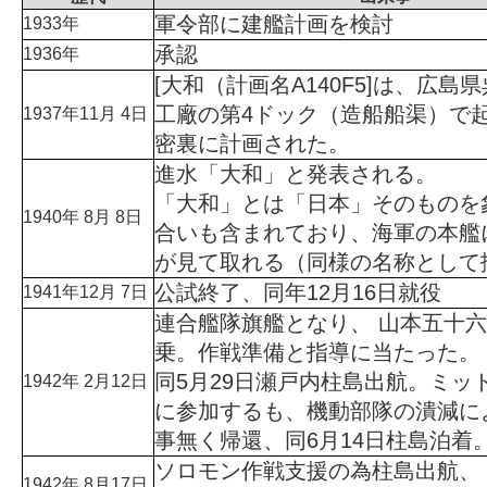
軍令部に建艦計画を検討
1933年
承認
1936年
[大和（計画名A140F5]は、広島
工廠の第4ドック（造船船渠）で
1937年11月 4日
密裏に計画された。
進水「大和」と発表される。
「大和」とは「日本」そのものを
1940年 8月 8日
合いも含まれており、海軍の本艦
が見て取れる（同様の名称として
公試終了、同年12月16日就役
1941年12月 7日
連合艦隊旗艦となり、
山本五十六
乗。作戦準備と指導に当たった。
同5月29日瀬戸内柱島出航。ミッ
1942年 2月12日
に参加するも、機動部隊の潰減に
事無く帰還、同6月14日柱島泊着
ソロモン作戦支援の為柱島出航、 
1942年 8月17日