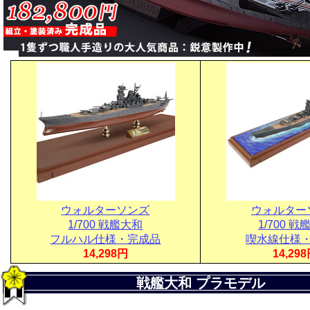
ウォルターソンズ
ウォルター
1/700 戦艦大和
1/700 
フルハル仕様・完成品
喫水線仕様
14,298円
14,29
戦艦大和 プラモデル