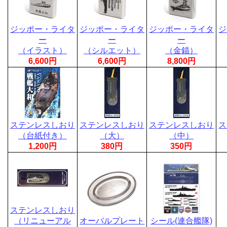
ジッポー・ライタ
ジッポー・ライタ
ジッポー・ライタ
ジ
ー
ー
ー
（イラスト）
（シルエット）
（金錨）
6,600円
6,600円
8,800円
ステンレスしおり
ステンレスしおり
ステンレスしおり
ス
（台紙付き）
（大）
（中）
1,200円
380円
350円
ステンレスしおり
（リニューアル
オーバルプレート
シール(連合艦隊)