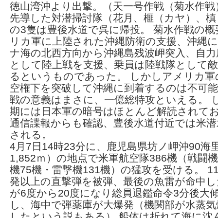
徳山湾沖より出撃。（天一号作戦（菊水作戦
先導した対潜掃討隊（花月、榧（カヤ）、槙
の3隻は豊後水道で呉に帰投。 菊水作戦の
リカ軍に上陸された沖縄防衛の支援、沖縄に
ナ海の北西方向から沖縄島残波岬突入、自力
として陸上戦を支援、乗員は陸戦隊として敵
るというものであった。 しかしアメリカ軍
空権下を突破して沖縄に到着するのは不可能
戦の意義はまさに、一億総特攻といえる。 
期には日本軍の暗号はほとんど解読されて
通信諜報からも確認、豊後水道付近では米潜
される。
4月7日14時23分に、鹿児島県坊ノ岬沖90海
1,852ｍ）の地点で米軍航空隊386機（戦闘機
機75機・雷撃機131機）の猛攻を受ける。 1
発以上の直撃弾を被弾、最後の魚雷が命中し
が6度から20度になり総員退鑑命令3分後大
し、海中で弾薬庫が大爆発（機関部が水蒸気
したという説もある） 船体は折れて海に沈