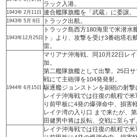
ラック入港。
連合艦隊旗艦を「武蔵」に委譲。
1943年 2月11日
トラック出航。
1943年 5月 8日
トラック島西方180海里で米潜水
ト」より、攻撃を受け3番砲塔右
1943年12月25日
雷。
マリアナ沖海戦、同10月22日レ
加。
第二艦隊旗艦として出撃。25日
戦にて主砲弾を104発発射。
駆逐艦ジョンストンを副砲の射撃
1944年 6月15日
レイテ沖海戦では往復の航程で米
り前甲板に4発の爆弾命中、損害
レイテ湾の入り口 まで来たが、
田健男中将は反転、交戦に至らず
レイテ沖海戦では往復の航程で米