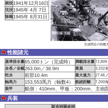
1941年12月16日
就役
1945年 4月 7日
沈没
1945年 8月31日
除籍
完成間近の戦艦
性能諸元
65,000トン（完成時）
基準排水量
満載排水量
72,8
263.0m／38.9m
全長／全幅
乗員
3,33
前部10.4m
吃水
最大速力
27.4
153,553馬力（軸数4）
軸馬力
航続距離
7,20
舷側：410mm、甲板：200mm、主砲防
装甲
兵装
新造時
最終時