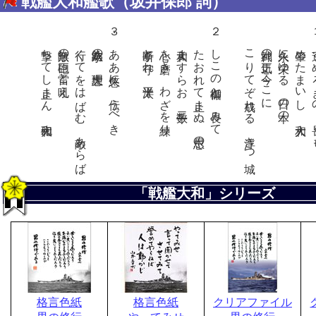
戦艦大和艦歌（坂井保郎 詞）
撃ちてし止まん 大和砲
無敵の巨砲 雷と吼え
行くてをはばむ 敵あらば
八紘為宇の 大理想
３．ああ悠久に 伝うべき
断乎と守れ 太平洋
心を磨き わざを練り
大和ますらお 数二千
たおれて止まぬ 尽忠の
２．しこの御楯と 畏みて
こりてぞ成れる 浮きつ城
神武の正気 今ここに
永久に栄ゆる 日の本の
肇めたまいし 大大和
１．遠す
「戦艦大和」シリーズ
格言色紙
格言色紙
クリアファイル