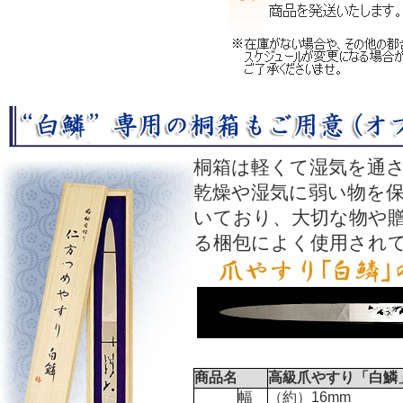
桐箱は軽くて湿気を通
乾燥や湿気に弱い物を
いており、大切な物や
る梱包によく使用され
商品名
高級爪やすり「白鱗
幅
（約）16mm