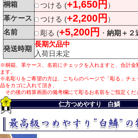
+1,650円
桐箱
つける
(
）
+2,200円
革ケース
つける
(
）
+5,200円
名前
彫る
(
・
納期＋２
長期欠品中
合計金額
（税込）
発送時期
入荷日未定
※桐箱、革ケース、名前にチェックを入れますと、合計金
ます。
※名彫りをご希望の方は、こちらのページで「彫る」チェ
品をカゴに入れて頂き、
その後の精算画面の備考欄にて彫るお名前をご指定くだ
仁方つめやすり 白鱗