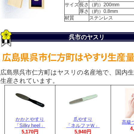
サイズ
長さ
（約）200mm
厚さ
（約）0.8mm
材質
ステンレス
呉市のヤスリ
広島県呉市仁方町はヤスリの名産地で、国内生
生産されています。
かかとやすり
爪やすり
高級
「Silky heel」
「ネルファＷ」
4
5,170円
5,940円