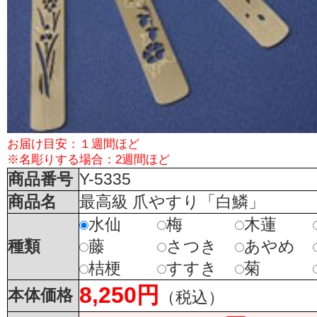
お届け目安：１週間ほど
※名彫りする場合：2週間ほど
商品番号
Y-5335
商品名
最高級 爪やすり「白鱗」
水仙
梅
木蓮
種類
藤
さつき
あやめ
桔梗
すすき
菊
8,250円
本体価格
（税込）