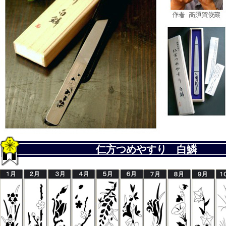
仁方つめやすり 白鱗