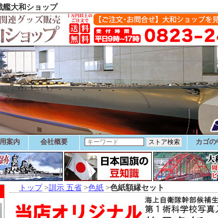
 戦艦大和ショップ
用案内
会社概要
カゴの
トップ
>
訓示 五省
>
色紙
>
色紙額縁セット