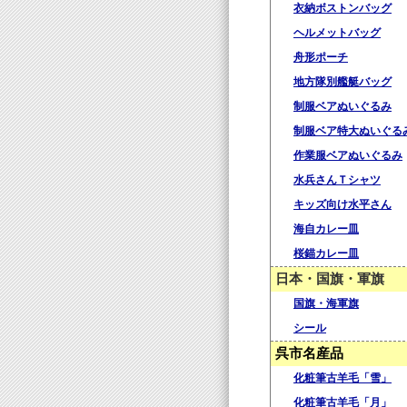
衣納ボストンバッグ
ヘルメットバッグ
舟形ポーチ
地方隊別艦艇バッグ
制服ベアぬいぐるみ
制服ベア特大ぬいぐる
作業服ベアぬいぐるみ
水兵さんＴシャツ
キッズ向け水平さん
海自カレー皿
桜錨カレー皿
日本・国旗・軍旗
国旗・海軍旗
シール
呉市名産品
化粧筆古羊毛「雪」
化粧筆古羊毛「月」