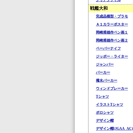
クリアファイル
戦艦大和
完成品模型・プラモ
Ａ１カラーポスター
岡崎甫雄作ペン画１
岡崎甫雄作ペン画２
ペーパーナイフ
ジッポー・ライター
ジャンパー
パーカー
撥水パーカー
ウィンドブレーカー
Tシャツ
イラストTシャツ
ポロシャツ
デザイン帽
デザイン帽(JGAA_AC)