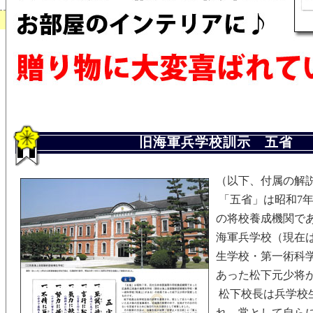
旧海軍兵学校訓示 五省
（以下、付属の解
「五省」は昭和7
の将校養成機関で
海軍兵学校（現在
生学校・第一術科
あった松下元少将
松下校長は兵学校
れ、常として自ら