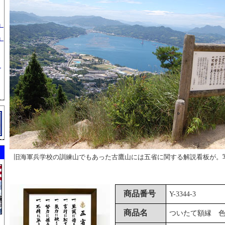
」
」
」
旧海軍兵学校の訓練山でもあった古鷹山には五省に関する解説看板が。
商品番号
Y-3344-3
商品名
ついたて額縁 