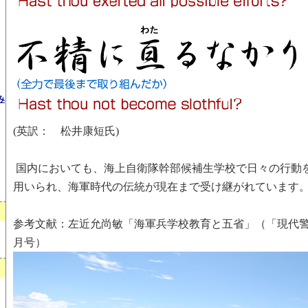
み
(英訳： 松井康短氏)
国内においても、海上自衛隊幹部候補生学校で日々の行動
用いられ、海軍時代の伝統が現在まで受け継がれています
参考文献：左近允尚敏「海軍兵学校教育と五省」（「現代警察」
月号）