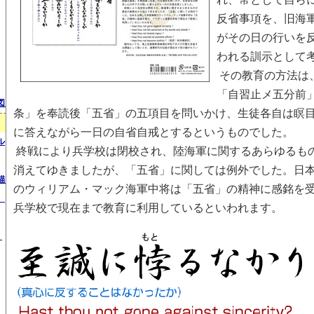
反省事項を、旧海
がその日の行いを
われる訓示として
その教育の方法は
「自習止メ五分前
図）
条」を奉読後「五省」の五項目を問いかけ、生徒各自は瞑
に答えながら一日の自省自戒とするというものでした。
ル
終戦により兵学校は閉校され、陸海軍に関するあらゆるも
消えてゆきましたが、「五省」に関しては例外でした。日
錨）
のウィリアム・マック海軍中将は「五省」の精神に感銘を
）
兵学校で現在まで教育に利用しているといわれます。
）