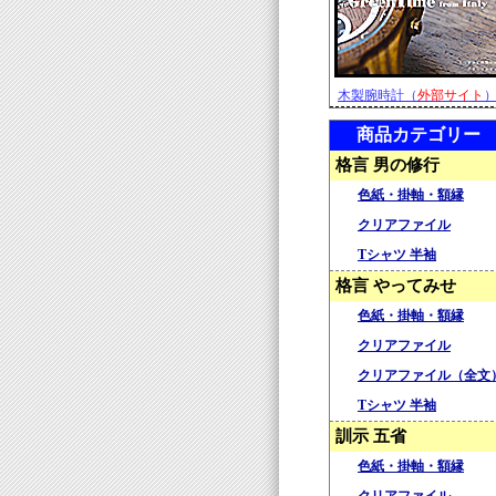
木製腕時計（
外部サイト
商品カテゴリー
格言 男の修行
色紙・掛軸・額縁
クリアファイル
Tシャツ 半袖
格言 やってみせ
色紙・掛軸・額縁
クリアファイル
クリアファイル（全文
Tシャツ 半袖
訓示 五省
色紙・掛軸・額縁