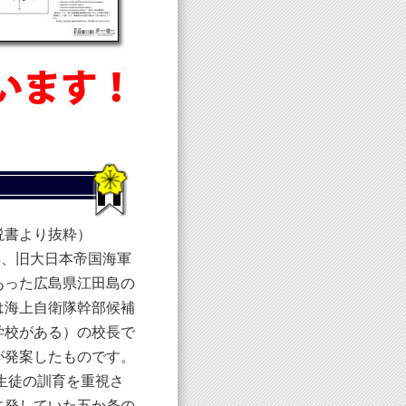
説書より抜粋）
年、旧大日本帝国海軍
あった広島県江田島の
は海上自衛隊幹部候補
学校がある）の校長で
が発案したものです。
生徒の訓育を重視さ
に発していた五か条の