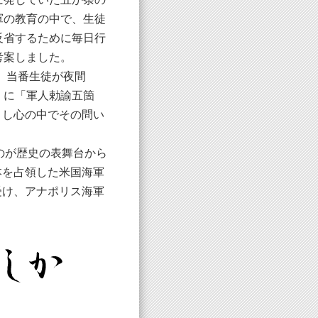
軍の教育の中で、生徒
反省するために毎日行
考案しました。
、当番生徒が夜間
」に「軍人勅諭五箇
目し心の中でその問い
のが歴史の表舞台から
本を占領した米国海軍
受け、アナポリス海軍