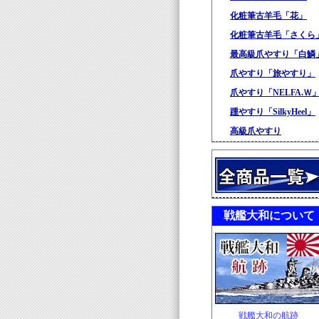
化粧筆古羊毛「花」
化粧筆古羊毛「さくら
最高級爪やすり「白鱗
爪やすり「旅やすり」
爪やすり「NELFA.Ｗ
踵やすり「SilkyHeel」
高級爪やすり
戦艦大和について
戦艦大和の航跡