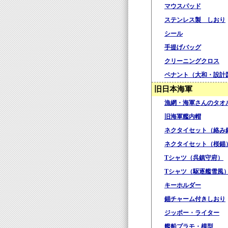
マウスパッド
ステンレス製 しおり
シール
手提げバッグ
クリーニングクロス
ペナント（大和・設計
旧日本海軍
漁網・海軍さんのタオ
旧海軍艦内帽
ネクタイセット（絡み
ネクタイセット（桜錨
Tシャツ（呉鎮守府）
Tシャツ（駆逐艦雪風
キーホルダー
錨チャーム付きしおり
ジッポー・ライター
艦船プラモ・模型