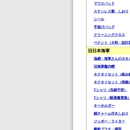
マウスパッド
ステンレス製 しおり
シール
手提げバッグ
クリーニングクロス
ペナント（大和・設計
旧日本海軍
漁網・海軍さんのタオ
旧海軍艦内帽
ネクタイセット（絡み
ネクタイセット（桜錨
Tシャツ（呉鎮守府）
Tシャツ（駆逐艦雪風
キーホルダー
錨チャーム付きしおり
ジッポー・ライター
艦船プラモ・模型