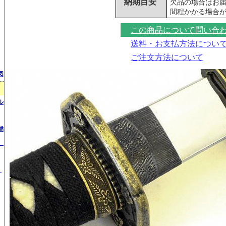
納期目安
欠品の場合はお
間程かかる場合
この商品について問い合
送料・お支払方法につい
ご注文方法について
図）
ル
錨）
）
）