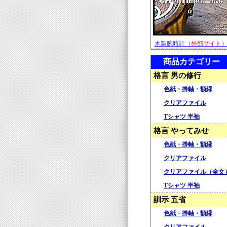
木製腕時計（
外部サイト
商品カテゴリー
格言 男の修行
色紙・掛軸・額縁
クリアファイル
Tシャツ 半袖
格言 やってみせ
色紙・掛軸・額縁
クリアファイル
クリアファイル（全文
Tシャツ 半袖
訓示 五省
色紙・掛軸・額縁