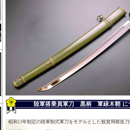
」
陸軍搭乗員軍刀 黒柄 軍緑木鞘 に
昭和13年制定の陸軍制式軍刀をモデルとした観賞用模造刀