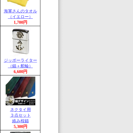
海軍さんのタオル
（イエロー）
1,700円
ジッポーライター
（錨＋舵輪）
6,600円
ネクタイ用
３点セット
絡み桜錨
5,300円