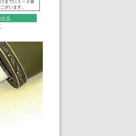
届けまでに１～２週
がございます。
わせる
て