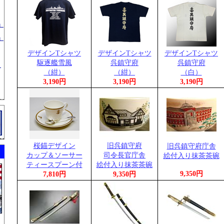
」
」
デザインTシャツ
デザインTシャツ
デザインTシャツ
駆逐艦雪風
呉鎮守府
呉鎮守府
」
（紺）
（紺）
（白）
3,190円
3,190円
3,190円
桜錨デザイン
旧呉鎮守府
旧呉鎮守府庁舎
カップ＆ソーサー
司令長官庁舎
絵付入り抹茶茶碗
ティースプーン付
絵付入り抹茶茶碗
9,350円
7,810円
9,350円