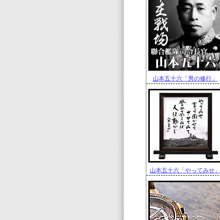
山本五十六「男の修行」
山本五十六「やってみせ