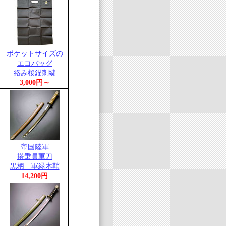
ポケットサイズの
エコバッグ
絡み桜錨刺繍
3,000円～
帝国陸軍
搭乗員軍刀
黒柄 軍緑木鞘
14,200円