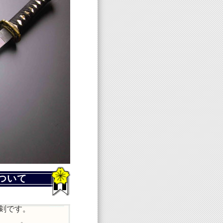
ついて
剣です。