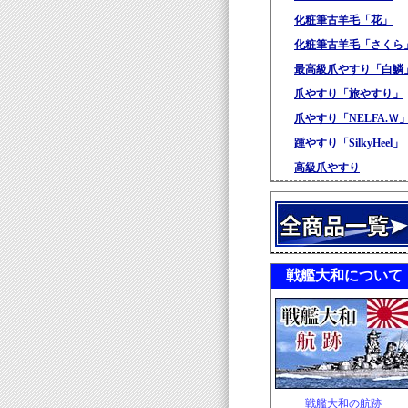
化粧筆古羊毛「花」
化粧筆古羊毛「さくら
最高級爪やすり「白鱗
爪やすり「旅やすり」
爪やすり「NELFA.Ｗ
踵やすり「SilkyHeel」
高級爪やすり
戦艦大和について
戦艦大和の航跡