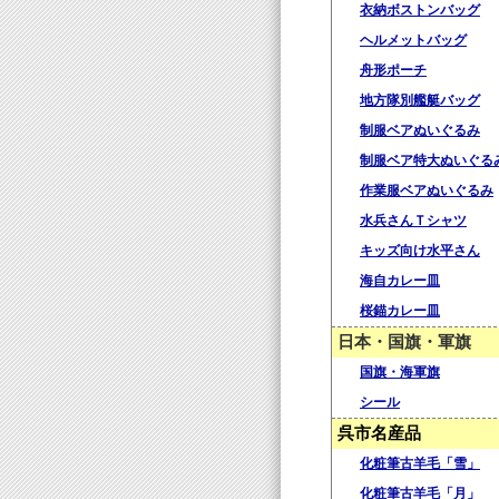
衣納ボストンバッグ
ヘルメットバッグ
舟形ポーチ
地方隊別艦艇バッグ
制服ベアぬいぐるみ
制服ベア特大ぬいぐる
作業服ベアぬいぐるみ
水兵さんＴシャツ
キッズ向け水平さん
海自カレー皿
桜錨カレー皿
日本・国旗・軍旗
国旗・海軍旗
シール
呉市名産品
化粧筆古羊毛「雪」
化粧筆古羊毛「月」