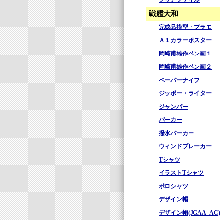
クリアファイル
戦艦大和
完成品模型・プラモ
Ａ１カラーポスター
岡崎甫雄作ペン画１
岡崎甫雄作ペン画２
ペーパーナイフ
ジッポー・ライター
ジャンパー
パーカー
撥水パーカー
ウィンドブレーカー
Tシャツ
イラストTシャツ
ポロシャツ
デザイン帽
デザイン帽(JGAA_AC)