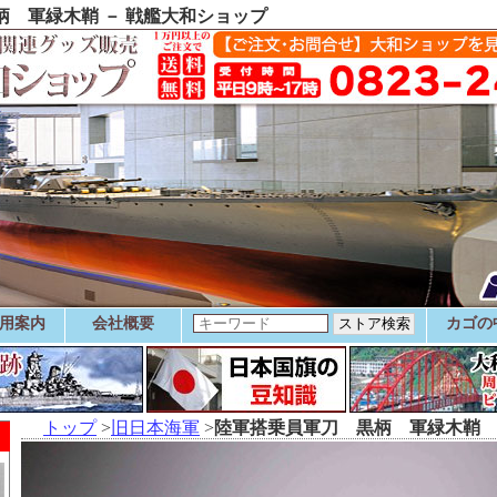
 軍緑木鞘 － 戦艦大和ショップ
用案内
会社概要
カゴの
トップ
>
旧日本海軍
>
陸軍搭乗員軍刀 黒柄 軍緑木鞘