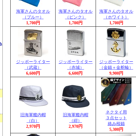
海軍さんのタオル
海軍さんのタオル
海軍さんのタオル
（ブルー）
（ピンク）
（ホワイト）
1,700円
1,700円
1,700円
み
ジッポーライター
ジッポーライター
ジッポーライター
（武蔵）
（赤城）
（金錨＋金舵輪）
6,600円
6,600円
9,900円
ネクタイ用
旧海軍艦内帽
旧海軍艦内帽
３点セット
（白）
（紺）
絡み桜錨
2,970円
2,970円
5,300円