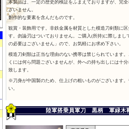
本製品は、一定の歴史的検証をふまえておりますが、完全
ざいません。
創作的な要素を含んだものです。
）
観賞・装飾用です。非鉄金属を材質とした模造刀剣類に区
す。勿論刃はついておりません。ご購入(所持)に際しまし
の必要はございません」ので、お気軽にお求め下さい。
模造刀剣類は正当な理由のない携帯は禁じられています。
くには何ら問題ございませんが、外への持ち出しには十分
致します。
※刀身が中国製のため、仕上げの粗いものがございます。
い。
）
陸軍搭乗員軍刀 黒柄 軍緑木