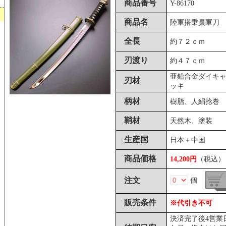
商品番号
Y-86170
商品名
陸軍搭乗員軍刀
全長
約７２ｃｍ
刃渡り
約４７ｃｍ
亜鉛合金ダイキャ
刃材
ッキ
柄材
樹脂、人絹捻巻
鞘材
天然木、塗装
生産国
日本＋中国
商品価格
14,200円
（税込）
注文
個
販売条件
※代引き不可
決済完了後4営業