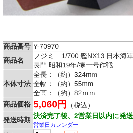
商品番号
Y-70970
フジミ 1/700 艦NX13 日本海
商品名
長門 昭和19年/捷一号作戦
全長：（約）324mm
本体寸法
全幅：（約）55mm
全高：（約）82ｍｍ
5,060円
商品価格
（税込）
決済完了後、2営業日以内に発送
発送時期
営業日カレンダー