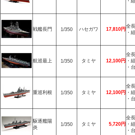
・
全長
戦艦長門
ハセガワ
17,810円
1/350
・
全長
航巡最上
タミヤ
12,100円
・
1/350
・
全長
重巡利根
タミヤ
12,100円
・
1/350
・
全長
駆逐艦陽
タミヤ
5,720円
・
1/350
炎
・