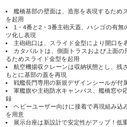
艦橋基部の壁面は、造形を表現するため
を起用
1・4番と2・3番主砲天蓋、ハシゴの有無
ツ化し表現
主砲砲口は、スライド金型により開口を
カタパルトは、側面トラスおよび上面の
るためスライド金型を起用
航空機揚収クレーンは収納状態とし、残
もとに基部の蓋を再現
戦艦長門専用の新規デザインシールが付
軍艦旗や主砲防水キャンバス、艦橋窓や
録
ヘビーユーザー向けに接着で再現組み込
を用意
展示台座は新設計で安定性がアップ！低