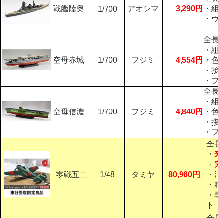
戦艦陸奥
アオシマ
3,290円
・
1/700
・
全長
・
空母赤城
1/700
フジミ
4,554円
・
・
・
全長
・
空母信濃
1/700
フジミ
4,840円
・
・
・
全
・
・
零戦五二
1/48
タミヤ
80,960円
・
・
・
ト
全