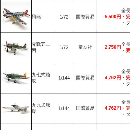
全長
飛燕
国際貿易
5,500円
・
1/72
・
零戦五二
全長
童友社
2,750円
1/72
丙
・
全長
九七式艦
国際貿易
4,762円
・
1/144
攻
・
全長
九九式艦
国際貿易
4,762円
・
1/144
爆
・