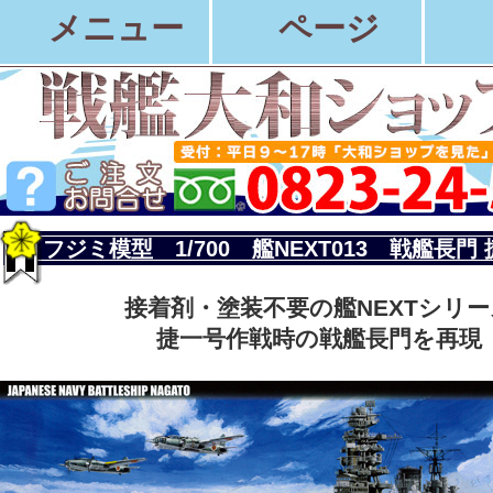
メニュー
ページ
フジミ模型 1/700 艦NEXT013 戦艦長門
接着剤・塗装不要の艦NEXTシリー
捷一号作戦時の戦艦長門を再現