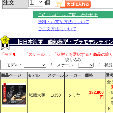
注文
個
この商品について問い合わせる
送料・お支払方法について
ご注文方法について
旧日本海軍 艦船模型・プラモデルライ
「モデル」、「スケール」、「状態」を選択すると商品の絞
絞り込み
モデル：
/ スケール：
/ 状
商品ページ
モデル
スケール
メーカー
価格
備
全
・
182,800
・
戦艦大和
タミヤ
1/350
円
・
・
ト