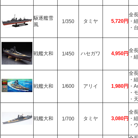
全長
駆逐艦雪
タミヤ
5,720円
・
1/350
風
・
全長
戦艦大和
ハセガワ
4,950円
1/450
・
全長
・
戦艦大和
1/600
アリイ
1,980円
・Au
・
・
全長
戦艦大和
タミヤ
3,080円
・
1/700
・