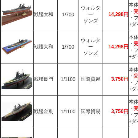
本体
ウォルタ
・
戦艦大和
ー
14,298円
1/700
・
ソンズ
+
本体
ウォルタ
・
戦艦大和
ー
14,298円
1/700
・
ソンズ
+
本体
・
戦艦長門
国際貿易
3,750円
1/1100
・
+
本体
・
戦艦金剛
国際貿易
3,750円
1/1100
・
+