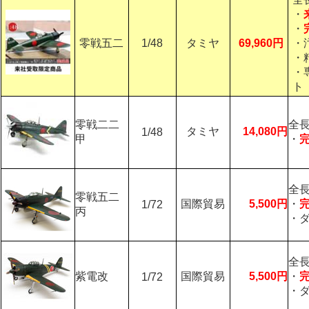
・
・
零戦五二
1/48
タミヤ
69,960円
・
・
・
ト
零戦二二
全長
タミヤ
14,080円
1/48
甲
・
全長
零戦五二
国際貿易
5,500円
・
1/72
丙
・
全長
紫電改
国際貿易
5,500円
・
1/72
・