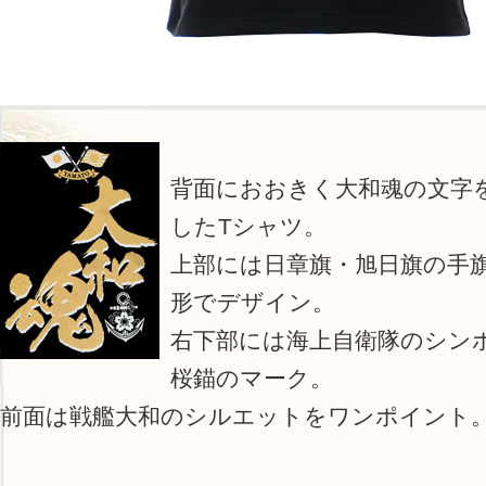
背面におおきく大和魂の文字
したTシャツ。
上部には日章旗・旭日旗の手
形でデザイン。
右下部には海上自衛隊のシン
桜錨のマーク。
前面は戦艦大和のシルエットをワンポイント