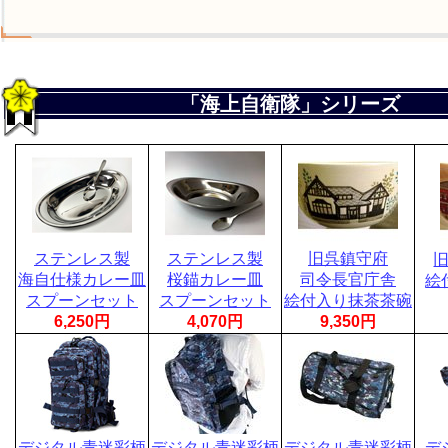
「海上自衛隊」シリーズ
ステンレス製
ステンレス製
旧呉鎮守府
海自仕様カレー皿
桜錨カレー皿
司令長官庁舎
絵
スプーンセット
スプーンセット
絵付入り抹茶茶碗
6,250円
4,070円
9,350円
デジタル青迷彩柄
デジタル青迷彩柄
デジタル青迷彩柄
デ