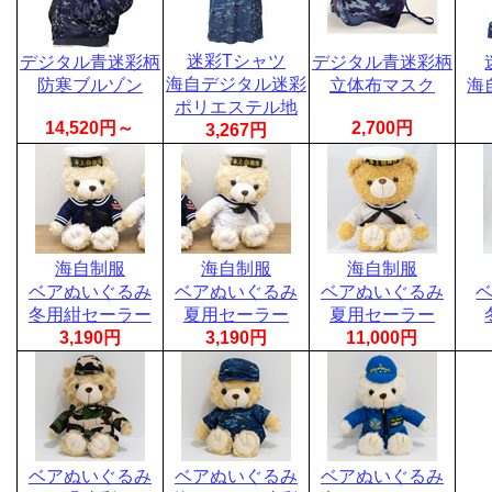
迷彩Tシャツ
デジタル青迷彩柄
デジタル青迷彩柄
海自デジタル迷彩
防寒ブルゾン
立体布マスク
海
ポリエステル地
14,520円～
2,700円
3,267円
海自制服
海自制服
海自制服
ベアぬいぐるみ
ベアぬいぐるみ
ベアぬいぐるみ
冬用紺セーラー
夏用セーラー
夏用セーラー
3,190円
3,190円
11,000円
ベアぬいぐるみ
ベアぬいぐるみ
ベアぬいぐるみ