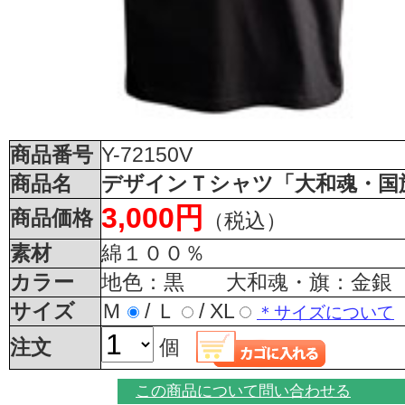
商品番号
Y-72150V
商品名
デザインＴシャツ「大和魂・国
3,000円
商品価格
（税込）
素材
綿１００％
カラー
地色：黒 大和魂・旗：金銀
サイズ
Ｍ
/
Ｌ
/
XL
＊サイズについて
注文
個
この商品について問い合わせる