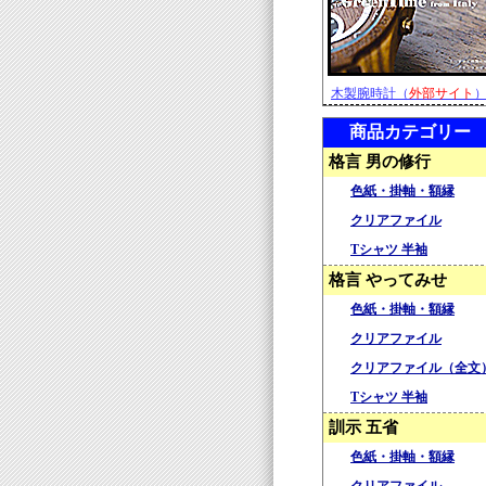
木製腕時計（
外部サイト
商品カテゴリー
格言 男の修行
色紙・掛軸・額縁
クリアファイル
Tシャツ 半袖
格言 やってみせ
色紙・掛軸・額縁
クリアファイル
クリアファイル（全文
Tシャツ 半袖
訓示 五省
色紙・掛軸・額縁