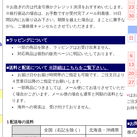
※お急ぎの方は代金引換かクレジット決済をおすすめいたします。
※銀行振込の場合は、お手数ですが受付完了メール到着後、10日
間以内にお振り込み下さい。期限を越えた場合は、まことに勝手な
がら、ご連絡後キャンセルとさせていただきます。
■ラッピングについて
み
一部の商品を除き、ラッピングはお受け出来ません。
対応商品は個別の販売ページに明記いたしております。
■送料と配送について
※詳細はこちらをご覧下さい。
お届け日やお届け時間帯のご指定も可能です。ご注文日より
４営業日以降のご指定でお願いします。
一部商品につきましては、メール便にてお送りさせていただ
く場合がございます。メール便の場合も通常と同額の送料とな
■
はお
ります。
ご注
海外への発送は、受け付けておりません。
お待
１配送毎の送料
■お
全国（右記を除く）
北海道・沖縄県
株式