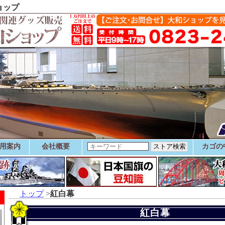
ョップ
用案内
会社概要
カゴの
トップ
>
紅白幕
紅白幕