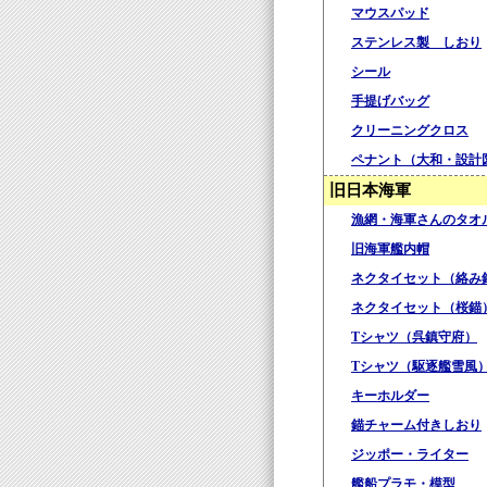
マウスパッド
ステンレス製 しおり
シール
手提げバッグ
クリーニングクロス
ペナント（大和・設計
旧日本海軍
漁網・海軍さんのタオ
旧海軍艦内帽
ネクタイセット（絡み
ネクタイセット（桜錨
Tシャツ（呉鎮守府）
Tシャツ（駆逐艦雪風
キーホルダー
錨チャーム付きしおり
ジッポー・ライター
艦船プラモ・模型