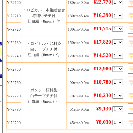
¥22,770
Y-72700
180
cm×9.0m
トロピカル
・本染縫合せ
¥16,390
赤縫いチチ付
Y-72710
180
cm×5.4m
紅白紐（8m/m）付
¥11,715
Y-72720
180
cm×3.6m
¥17,820
Y-72730
150cm×9.0m
トロピカル
・顔料染
図）
白テープチチ付
¥14,520
紅白紐（8m/m）付
Y-72740
120
cm×9.0m
ル
¥12,980
Y-72750
120
cm×9.0m
錨）
¥10,780
Y-72760
90
cm×9.0m
）
ポンジ
・顔料染
¥10,230
白テープチチ付
Y-72770
70
cm×9.0m
）
紅白紐（6m/m）付
¥9,130
Y-72780
51
cm×9.0m
¥8,030
Y-72790
45
cm×9.0m