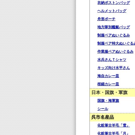
衣納ボストンバッグ
ヘルメットバッグ
舟形ポーチ
地方隊別艦艇バッグ
制服ベアぬいぐるみ
制服ベア特大ぬいぐる
作業服ベアぬいぐるみ
水兵さんＴシャツ
キッズ向け水平さん
海自カレー皿
桜錨カレー皿
日本・国旗・軍旗
国旗・海軍旗
シール
呉市名産品
化粧筆古羊毛「雪」
化粧筆古羊毛「月」