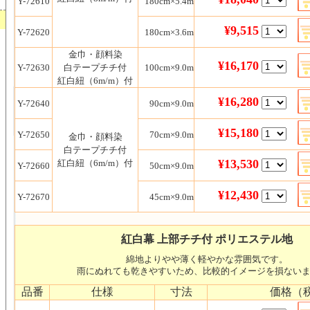
Y-72610
180
cm×5.4m
¥9,515
Y-72620
180
cm×3.6m
金巾・顔料染
¥16,170
Y-72630
白テープチチ付
100cm×9.0m
紅白紐（6m/m）付
¥16,280
Y-72640
90cm×9.0m
¥15,180
Y-72650
70cm×9.0m
金巾・顔料染
白テープチチ付
¥13,530
紅白紐（6m/m）付
Y-72660
50cm×9.0m
¥12,430
Y-72670
45cm×9.0m
紅白幕 上部チチ付 ポリエステル地
綿地よりやや薄く軽やかな雰囲気です。
雨にぬれても乾きやすいため、比較的イメージを損ない
品番
仕様
寸法
価格（