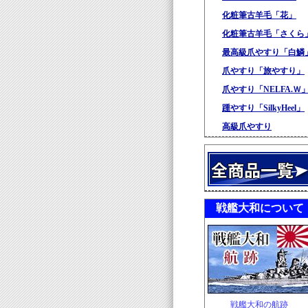
化粧筆古羊毛「花」
化粧筆古羊毛「さくら
最高級爪やすり「白鱗
爪やすり「旅やすり」
爪やすり「NELFA.Ｗ
踵やすり「SilkyHeel」
高級爪やすり
戦艦大和について
戦艦大和の航跡