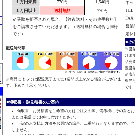
１万円未満
770円
1,540円
ネッ
TEL
１万円以上
送料無料
770円
」
FAX
※受取を拒否された場合、【往復送料・その他手数料】
」
営業
をご請求させていただきます。（送料無料の場合も同様
です）
定休
」
■そ
配送時間帯
※営
けま
品発
翌営
※表
※商品によっては配達完了までに1週間以上かかる場合がございま
※当
す。予めご了承ください。
です
■領収書・御見積書のご案内
領収書、お見積書をご希望の方はご注文の際、備考欄にその旨とお
または電話にてお申し付けください。
下記のお支払い方法をお選びの場合、二重発行となりますので、当
しません。