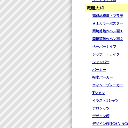
クリアファイル
戦艦大和
完成品模型・プラモ
Ａ１カラーポスター
岡崎甫雄作ペン画１
岡崎甫雄作ペン画２
ペーパーナイフ
ジッポー・ライター
ジャンパー
パーカー
撥水パーカー
ウィンドブレーカー
Tシャツ
イラストTシャツ
ポロシャツ
デザイン帽
デザイン帽(JGAA_AC)