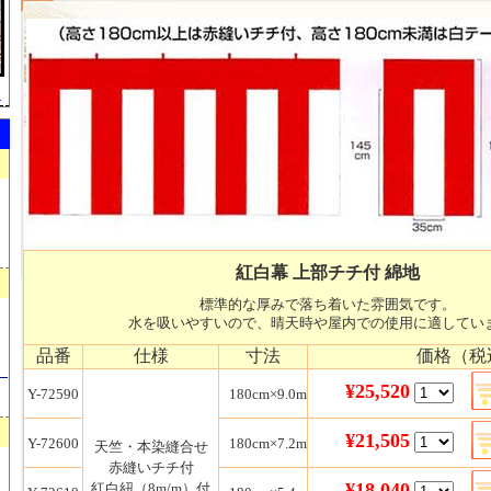
）
紅白幕 上部チチ付 綿地
標準的な厚みで落ち着いた雰囲気です。
水を吸いやすいので、晴天時や屋内での使用に適してい
品番
仕様
寸法
価格（税
）
¥25,520
Y-72590
180
cm×9.0m
¥21,505
Y-72600
180
cm×7.2m
天竺・本染縫合せ
赤縫いチチ付
¥18,040
紅白紐（8m/m）付